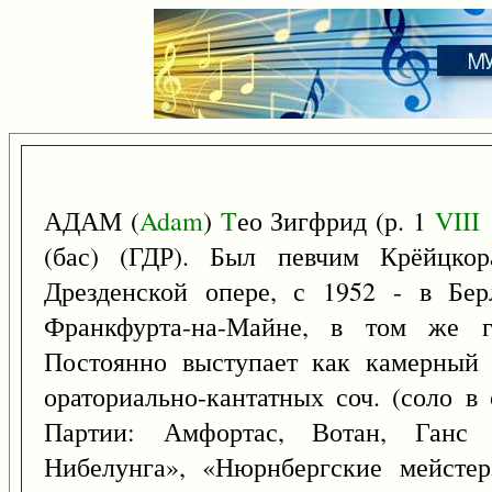
АДАМ (
Adam
)
T
ео Зигфрид (р. 1
VIII
(бас) (ГДР). Был певчим Крёйцко
Дрезденской опере, с 1952 - в Бер
Франкфурта-на-Майне, в том же г
Постоянно выступает как камерный 
ораториально-кантатных соч. (соло в 
Партии: Амфортас, Вотан, Ганс 
Нибелунга», «Нюрнбергские мейстер