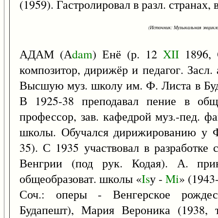
(1959). Гастролировал в разл. странах, в
(Источник: Музыкальная энцикло
АДАМ (А
dam
) Енё (р. 12
XII
1896, 
композитор, дирижёр и педагог. Засл.
Высшую муз. школу им. Ф. Листа в Буд
В 1925-38 преподавал пение в обще
профессор, зав. кафедрой муз.-пед. ф
школы. Обучался дирижированию у Ф.
35). С 1935 участвовал в разработке 
Венгрии (под рук. Кодая). А. при
общеобразоват. школы «
Is
у -
Mi
» (1943
Соч.: оперы - Венгерское рождес
Будапешт), Мария Вероника (1938, 