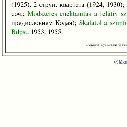
(1925), 2 струн. квартета (1924, 1930);
соч.:
Modszeres
enektanitas
a
relativ
sz
предисловием Кодая);
Skalatol
a
szimf
Bdpst
, 1953, 1955.
(Источник: Музыкальная энцикло
(с)
Музы