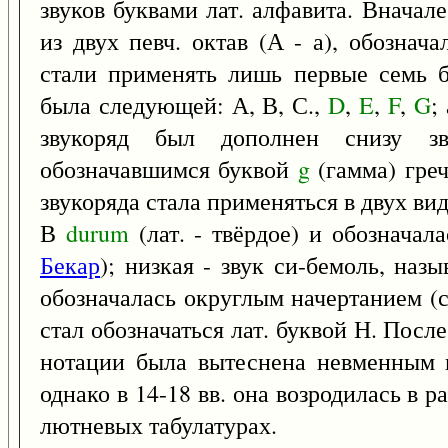
звуков буквами лат. алфавита. Вначал
из двух певч. октав (А - а), обознач
стали применять лишь первые семь б
была следующей: А, В, С.,
D
,
E
,
F
,
G
;
звукоряд был дополнен снизу з
обозначавшимся буквой
g
(гамма) гре
звукоряда стала применяться в двух вид
В
durum
(лат. - твёрдое) и обозначал
Бекар
); низкая - звук си-бемоль, наз
обозначалась округлым начертанием (
стал обозначаться лат. буквой Н. После
нотации была вытеснена невменным 
однако в 14-18 вв. она возродилась в 
лютневых табулатурах.