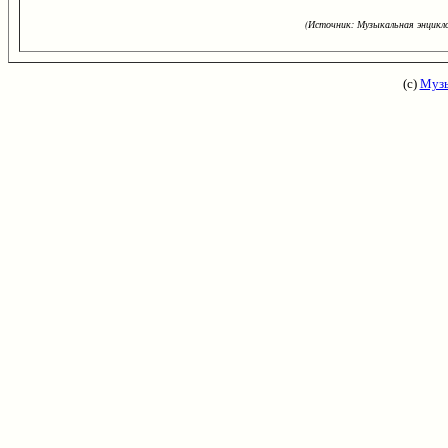
(Источник: Музыкальная энцикло
(с)
Музы