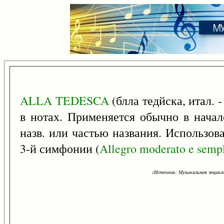
ALLA
TEDESCA
(блла тедйска, итал. 
в нотах. Применяется обычно в начал
назв. или частью названия. Использо
3-й симфонии (
Allegro
moderato
e
semp
(Источник: Музыкальная энцикло