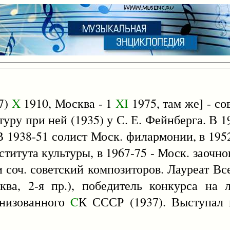
7)
X
1910, Москва - 1
XI
1975, там же] - со
уру при ней (1935) у С. Е. Фейнберга. В 1
 В 1938-51 солист Моск. филармонии, в 195
титута культуры, в 1967-75 - Моск. заочног
 соч. советский композиторов. Лауреат В
ква, 2-я пр.), победитель конкурса на
анизованного
C
К СССР (1937). Выступал 