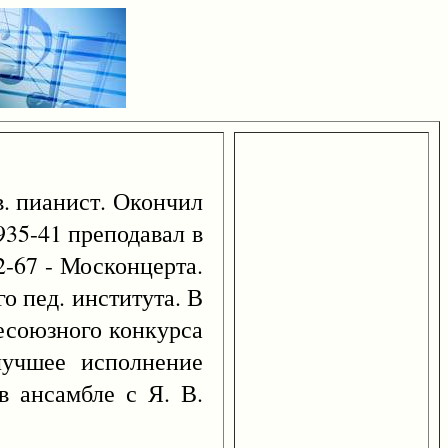
в. пианист. Окончил
935-41 преподавал в
2-67 - Москонцерта.
о пед. института. В
сесоюзного конкурса
 лучшее исполнение
в ансамбле с Я. В.