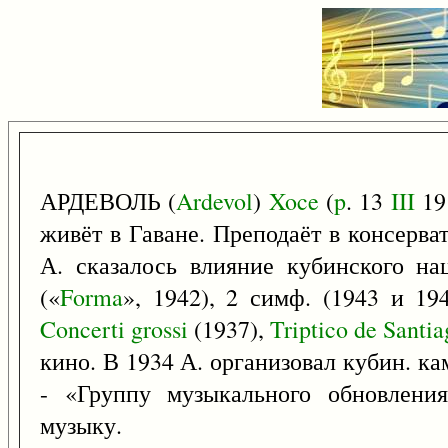
АРДЕВОЛЬ (
Ardevol
)
Xoce
(
p
. 13
III
19
живёт в Гаване. Преподаёт в консерва
А. сказалось влияние кубинского на
(«
Forma
», 1942), 2 симф. (1943 и 19
Concerti
grossi
(1937),
Triptico
de
Santia
кино. В 1934 А. организовал кубин. к
- «Группу музыкального обновления
музыку.