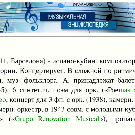
11, Барселона) - испано-кубин. композито
тории. Концертирует. В сложной по ритми
ц. муз. фольклора. А. принадлежат бал
45), 6 синтетич. поэм для орк. («Рое
mas
go
, концерт для 3 фп. с орк. (1938), камерн
амерн. оркестр, в 1943 совм. с молодыми к
» («
Grupo
Renovation
Musical
»), пропа