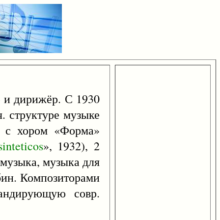
р и дирижёр. С 1930
ч. структуре музыке
ет с хором «Форма»
sinteticos
», 1932), 2
. музыка, музыка для
убин. Композиторами
гандирующую совр.