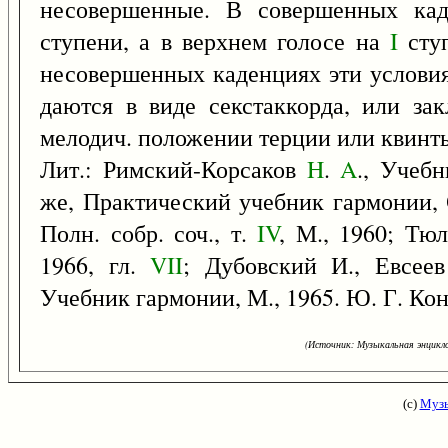
несовершенные. В совершенных ка
ступени, а в верхнем голосе на
I
ступ
несовершенных каденциях эти условия
даются в виде секстаккорда, или за
мелодич. положении терции или квинт
Лит.: Римский-Корсаков
H
.
A
., Учеб
же, Практический учебник гармонии, 
Полн. собр. соч., т.
IV
, М., 1960; Тю
1966, гл.
VII
; Дубовский И., Евсеев
Учебник гармонии, М., 1965. Ю. Г. Кон
(Источник: Музыкальная энцикло
(с)
Музы