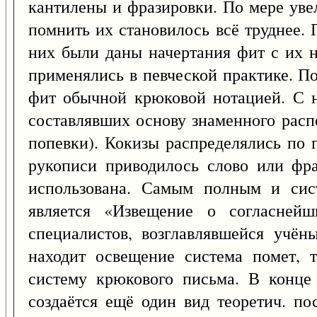
кантилены и фразировки. По мере увел
помнить их становилось всё труднее. 
них были даны начертания фит с их н
применялись в певческой практике. По
фит обычной крюковой нотацией. С на
составлявших основу знаменного распе
попевки). Кокизы распределялись по 
рукописи приводилось слово или фраз
использована. Самым полным и сис
является «Извещение о согласней
специалистов, возглавлявшейся учё
находит освещение система помет, т
систему крюкового письма. В конце 
создаётся ещё один вид теоретич. по