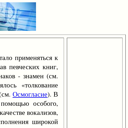
тало применяться к
ав певческих книг,
аков - знамен (см.
ялось «толкование
(см.
Осмогласие
). В
 помощью особого,
качестве вокализов,
сполнения широкой