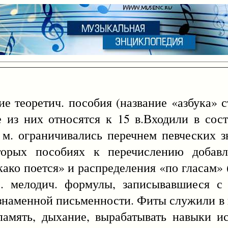
еоретич. пособия (название «азбука» с
е из них относятся к 15 в.Входили в сост
 м. ограничивались перечнем певческих зн
торых пособиях к перечислению добавл
како поется» и распределения «по гласам» 
е. мелодич. формулы, записывавшиеся с
знаменной письменности. Фиты служили в 
память, дыхание, вырабатывать навыки и