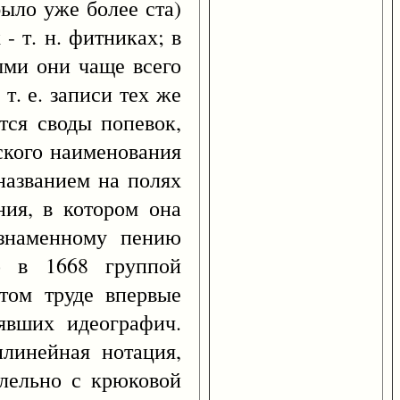
было уже более ста)
- т. н. фитниках; в
ыми они чаще всего
т. е. записи тех же
тся своды попевок,
сского наименования
названием на полях
ния, в котором она
 знаменному пению
о в 1668 группой
том труде впервые
нявших идеографич.
илинейная нотация,
ллельно с крюковой