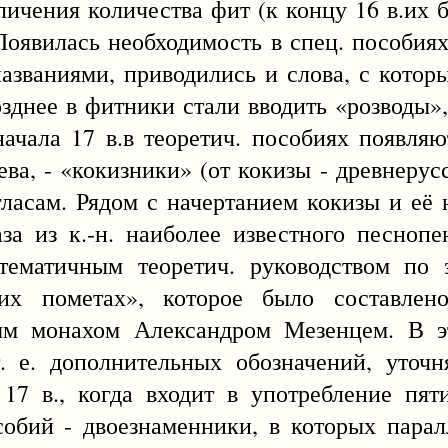
ичения количества фит (к концу 16 в.их 
Появилась необходимость в спец. пособиях 
азваниями, приводились и слова, с котор
зднее в фитники стали вводить «розводы», 
чала 17 в.в теоретич. пособиях появляю
ва, - «кокизники» (от кокизы - древнеру
гласам. Рядом с начертанием кокизы и её 
а из к.-н. наиболее известного песнопе
тематичным теоретич. руководством по
ших пометах», которое было составлен
ным монахом Александром Мезенцем. В э
. е. дополнительных обозначений, уточ
17 в., когда входит в употребление пят
собий - двоезнаменники, в которых пара