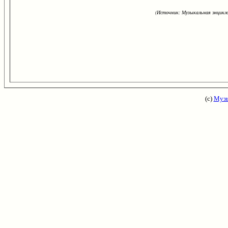
(Источник: Музыкальная энцикло
(с)
Музы