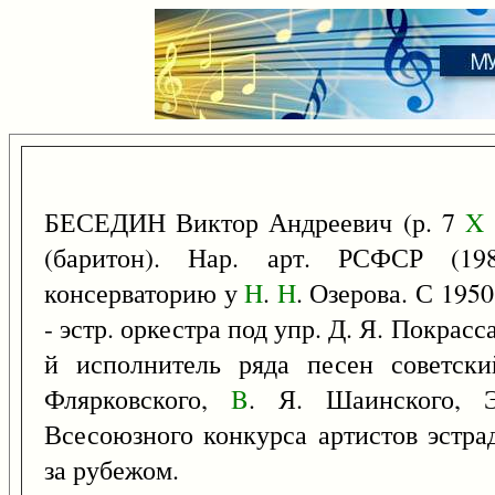
БЕСЕДИН Виктор Андреевич (р. 7
X
(баритон). Нар. арт. РСФСР (1
консерваторию у
H
.
H
. Озерова. С 1950
- эстр. оркестра под упр. Д. Я. Покрасс
й исполнитель ряда песен советски
Флярковского,
B
. Я. Шаинского, Э
Всесоюзного конкурса артистов эстра
за рубежом.