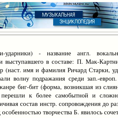
ударники) - название англ. вокально
и выступавшего в составе: П. Мак-Картн
р (наст. имя и фамилия Ричард Старки, уд
вали волну подражания среди зап.-европ
анре биг-бит (форма, возникшая из слиян
. перешли к более самобытной и сложн
ичивая состав инстр. сопровождения до ра
д особенностью творчества Б. явилось соче