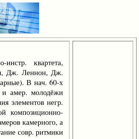
-инстр. квартета,
и, Дж. Леннон, Дж.
арные). В нач. 60-х
. и амер. молодёжи
ия элементов негр.
ой композиционно-
змеров камерного, а
тание совр. ритмики