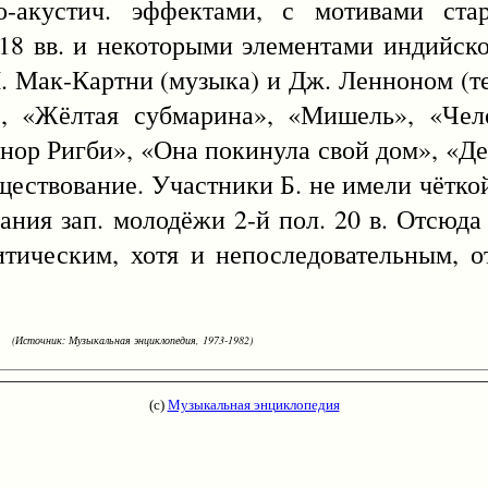
-акустич. эффектами, с мотивами стар
-18 вв. и некоторыми элементами индийск
 П. Мак-Картни (музыка) и Дж. Ленноном (те
», «Жёлтая субмарина», «Мишель», «Чел
ор Ригби», «Она покинула свой дом», «Де
существование. Участники Б. не имели чётко
нания зап. молодёжи 2-й пол. 20 в. Отсюда
ритическим, хотя и непоследовательным, 
(Источник: Музыкальная энциклопедия, 1973-1982)
(с)
Музыкальная энциклопедия