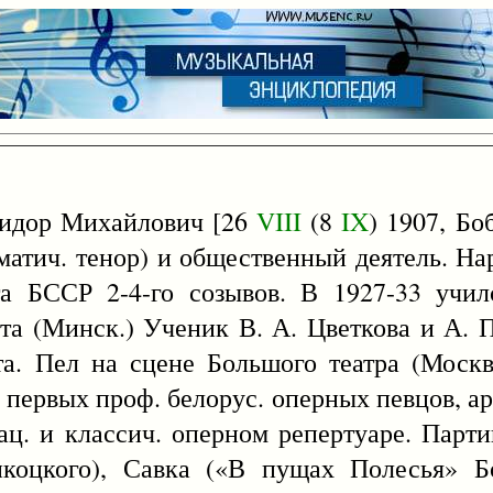
сидор Михайлович [26
VIII
(8
IX
) 1907, Бо
матич. тенор) и общественный деятель. Нар
а БССР 2-4-го созывов. В 1927-33 училс
та (Минск.) Ученик В. А. Цветкова и А. 
та. Пел на сцене Большого театра (Москв
из первых проф. белорус. оперных певцов, а
нац. и классич. оперном репертуаре. Пар
оцкого), Савка («В пущах Полесья» Бо