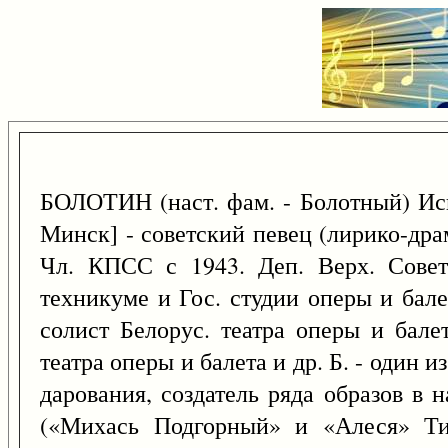
БОЛОТИН (наст. фам. - Болотный) И
Минск] - советский певец (лирико-дра
Чл. КПСС с 1943. Деп. Верх. Совет
техникуме и Гос. студии оперы и бале
солист Белорус. театра оперы и бале
театра оперы и балета и др. Б. - один 
дарования, создатель ряда образов в 
(«Михась Подгорный» и «Алеся» Тик