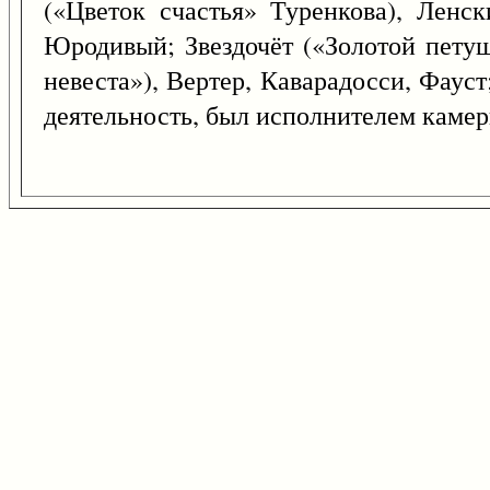
(«Цветок счастья» Туренкова), Ленс
Юродивый; Звездочёт («Золотой пету
невеста»), Вертер, Каварадосси, Фау
деятельность, был исполнителем камер