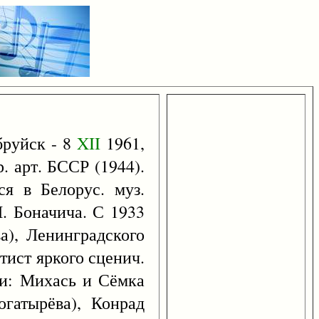
бруйск - 8
XII
1961,
. арт. БССР (1944).
я в Белорус. муз.
П. Боначича. С 1933
а), Ленинградского
ртист яркого сценич.
тии: Михась и Сёмка
гатырёва), Конрад