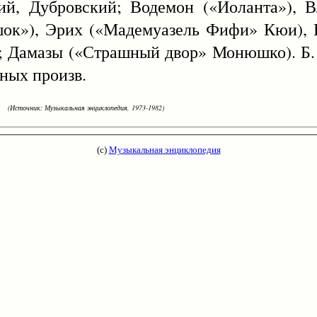
кий, Дубровский; Водемон («Иоланта»), 
шок»), Эрих («Мадемуазель Фифи» Кюи),
ст; Дамазы («Страшный двор» Монюшко). Б.
ных произв.
(Источник: Музыкальная энциклопедия, 1973-1982)
(с)
Музыкальная энциклопедия