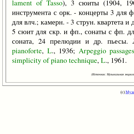
lament
of
Tasso
), 3 сюиты (1904, 19
инструмента с орк. - концерты 3 для фп
для влч.; камерн. - 3 струн. квартета и 
5 сюит для скр. и фп., сонаты с фп. для
соната, 24 прелюдии и др. пьесы. 
pianoforte
,
L
., 1936;
Arpeggio
passage
simplicity
of
piano
technique
,
L
., 1961.
(Источник: Музыкальная энцикло
(с)
Музы