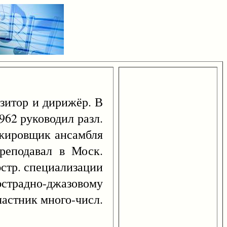
озитор и дирижёр. В
962 руководил разл.
нжировщик ансамбля
реподавал в Моск.
эстр. специализации
 эстрадно-джазовому
частник много-числ.