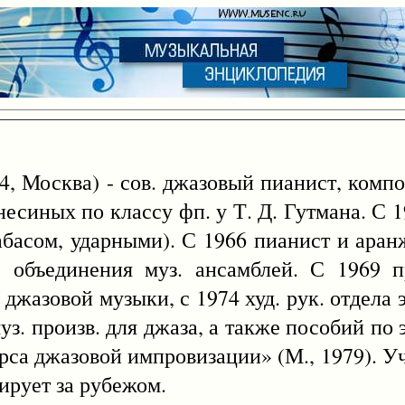
4, Москва) - сов. джазовый пианист, комп
несиных по классу фп. у Т. Д. Гутмана. С 1
рабасом, ударными). С 1966 пианист и ара
 объединения муз. ансамблей. С 1969 п
джазовой музыки, с 1974 худ. рук. отдела 
уз. произв. для джаза, а также пособий по
урса джазовой импровизации» (М., 1979). У
ирует за рубежом.