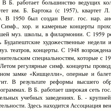
. В Б. работает большинство ведущих ко
ртет им. Б. Бартока (с 1957), квартет Л.
. В 1950 был создан Венг. гос. нар. ан
 Симф., хор. и камерные концерты прохо
ей муз. школы, в филармонии. С 1959 р
ь Будапештские художественные недели и
муз. театров, концерты. С 1948 возрожден
нительским специальностям, которые с 19
 Летом регулярные симф. концерты проводя
нном замке «Кишцелли», оперные и бале
ит. В результате реформы высшего обр
ограммах. В Б. работает широкая сеть гос
ельных учебных заведениях. Б. - крупне
тельности. Здесь находится Ассоциация вен