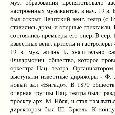
муз. образования препятствовало ав
настроенных музыкантов, в нач. 19 в. 
был открыт Пештский венг. театр (с 1
ставились драм. и оперные спектакли. 
состоялись премьеры его опер. В сер. 
известные венг. артисты и гастролёры -
19 в. муз. жизнь Б. значительно о
Филармонич. общество, которое пров
оркестра Нац. театра. Организаторо
выступали известные дирижёры - Ф.
новый зал «Вигадо». В 1870 обществ
оперная труппы Нац. театра были раз
проекту арх. М. Ибля, и стал называт
директором был Ш. Эркель. К концу 