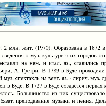
. 2 млн. жит. (1970). Образована в 1872 в
ведения о муз. культуре этих городов отно
ктакли на нем. и итал. яз., ставились п
ьери, А. Гретри. В 1789 в Буде проходили
муз. спектакль на венг. яз. - лирич. муз. 
н в Буде. В 1727 в Буде создаётся первая 
илось. Большинство из них существовало 
 обязат. преподавание музыки и пения. Да