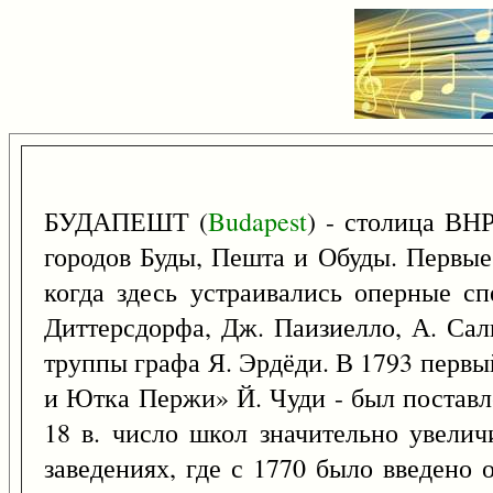
БУДАПЕШТ (
Budapest
) - столица ВНР
городов Буды, Пешта и Обуды. Первые с
когда здесь устраивались оперные спе
Диттерсдорфа, Дж. Паизиелло, А. Сал
труппы графа Я. Эрдёди. В 1793 первый 
и Ютка Пержи» Й. Чуди - был поставле
18 в. число школ значительно увелич
заведениях, где с 1770 было введено