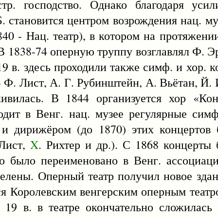
стр. господство. Однако благодаря уси
Б. становится центром возрождения нац. му
840 - Нац. театр), в котором на протяжени
В 1838-74 оперную труппу возглавлял Ф. Эр
19 в. здесь проходили также симф. и хор. 
 Ф. Лист, А. Г. Рубинштейн, А. Вьётан, Й. 
живилась. В 1844 организуется хор «Кон
одит в Венг. нац. музее регулярные сим
м и дирижёром (до 1870) этих концертов
 Лист,
X
. Рихтер и др.). С 1868 концерты
о было переименовано в Венг. ассоциац
делены. Оперный театр получил новое здан
ься Королевским венгерским оперным театр
19 в. в театре окончательно сложилась 