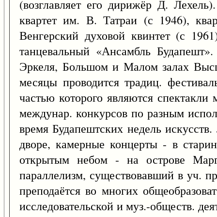
(возглавляет его дирижёр Д. Лехель)
квартет им. В. Татраи (с 1946), ква
Венгерский духовой квинтет (с 1961)
танцевальный «Ансамбль Будапешт».
Эркеля, Большом и Малом залах Высш
месяцы проводится традиц. фестивал
частью которого являются спектакли 
междунар. конкурсов по разным испол
время Будапештских недель искусств.
дворе, камерные концерты - в стари
открытым небом - на острове Марг
параллелизм, существовавший в уч. пр
преподаётся во многих общеобразоват
исследовательской и муз.-обществ. дея