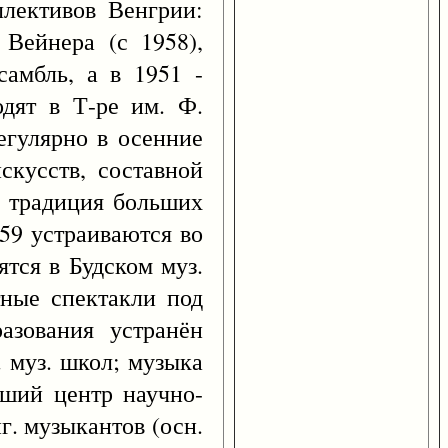
ллективов Венгрии:
 Вейнера (с 1958),
самбль, а в 1951 -
дят в Т-ре им. Ф.
егулярно в осенние
скусств, составной
а традиция больших
59 устраиваются во
тся в Будском муз.
тные спектакли под
азования устранён
. муз. школ; музыка
йший центр научно-
г. музыкантов (осн.