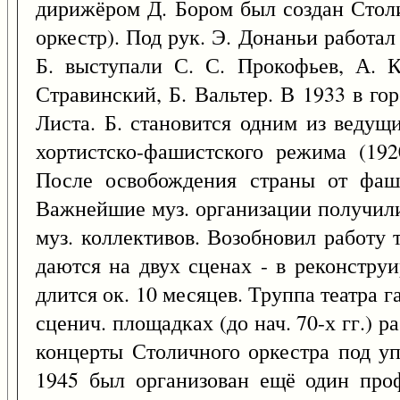
дирижёром Д. Бором был создан Столи
оркестр). Под рук. Э. Донаньи работал
Б. выступали С. С. Прокофьев, А. К
Стравинский, Б. Вальтер. В 1933 в г
Листа. Б. становится одним из ведущ
хортистско-фашистского режима (19
После освобождения страны от фаши
Важнейшие муз. организации получили
муз. коллективов. Возобновил работу
даются на двух сценах - в реконструи
длится ок. 10 месяцев. Труппа театра га
сценич. площадках (до нач. 70-х гг.) 
концерты Столичного оркестра под уп
1945 был организован ещё один проф