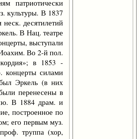
лиям патриотически
з. культуры. В 1837
и неск. десятилетий
кель. В Нац. театре
концерты, выступали
Иоахим. Во 2-й пол.
кордия»; в 1853 -
ф. концерты силами
 был Эркель (в них
 были перенесены в
ию. В 1884 драм. и
ие, построенное по
ом; его первым муз.
проф. труппа (хор,