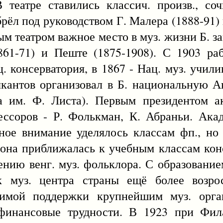
 театре ставились классич. произв., со
брёл под руководством Г. Малера (1888-91)
ным театром важное место в муз. жизни Б. з
861-71) и Пеште (1875-1908). С 1903 ра
ц. консерватория, в 1867 - Нац. муз. учил
ыкантов организовал в Б. национальную 
а им. Ф. Листа). Первым президентом а
ессоров - Р. Фолькман, К. Абраньи. Ака
ное внимание уделялось классам фп., но 
она приближалась к учебным классам конс
ению венг. муз. фольклора. С образование
ак муз. центра страны ещё более возро
димой поддержки крупнейшим муз. орга
финансовые трудности. В 1923 при Фил