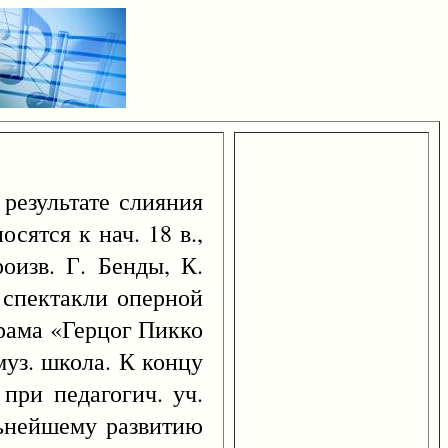
 результате слияния
сятся к нач. 18 в.,
роизв. Г. Бенды, К.
 спектакли оперной
драма «Герцог Пикко
муз. школа. К концу
при педагогич. уч.
льнейшему развитию