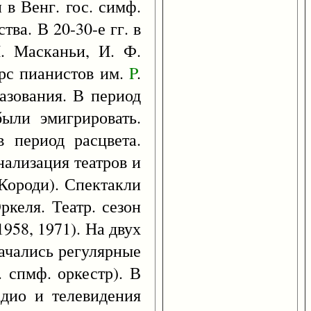
в Венг. гос. симф.
ва. В 20-30-е гг. в
П. Масканьи, И. Ф.
урс пианистов им.
P
.
азования. В период
ыли эмигрировать.
 период расцвета.
ализация театров и
Короди). Спектакли
ркеля. Театр. сезон
1958, 1971). На двух
начались регулярные
 спмф. оркестр). В
адио и телевидения