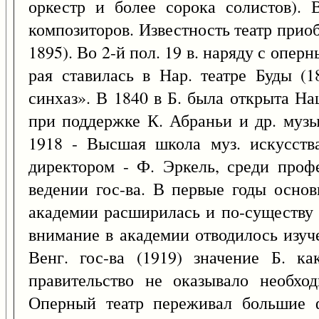
оркестр и более сорока солистов). В
композиторов. Известность театр прио
1895). Во 2-й пол. 19 в. наряду с опер
рая ставилась в Нар. театре Буды (1
синхаз». В 1840 в Б. была открыта На
при поддержке К. Абраньи и др. муз
1918 - Высшая школа муз. искусств
директором - Ф. Эркель, среди проф
ведении гос-ва. В первые годы основ
академии расширилась и по-существу 
внимание в академии отводилось изуч
Венг. гос-ва (1919) значение Б. к
правительство не оказывало необхо
Оперный театр переживал большие 