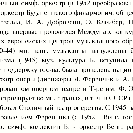
чный симф. оркестр (в 1952 преобразован 
 оркестр Будапештского филармонич. общест
азелла, И. А. Добровейн, Э. Клейбер, 
ороде впервые проводился Междунар. конк
их европейских центров музыкального обр
20-44) мн. венг. музыканты вынуждены б
зма (1945) муз. культура Б. вступила в
 поддержку гос-ва; была проведена национ
 театр оперы (дирижёры Я. Ференчик и А. 
рованном оперном театре и Т-ре им. Ф. Э
стролирует во мн. странах, в т. ч. в СССР (
работал Столичный театр оперетты. С 1945 
равлением Ференчика (с 1952 - Венг. гос.
. симф. коллектив Б. - оркестр Венг. р