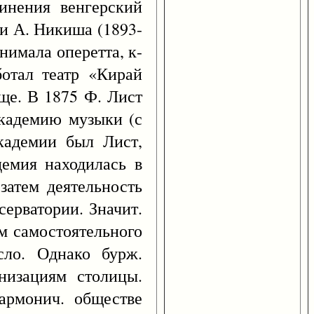
чинения венгерский
 и А. Никиша (1893-
анимала оперетта, к-
ботал театр «Кирай
ище. В 1875 Ф. Лист
Академию музыки (с
кадемии был Лист,
демия находилась в
затем деятельность
ерватории. Значит.
м самостоятельного
сло. Однако бурж.
низациям столицы.
армонич. обществе