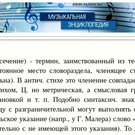
сечение) - термин, заимствованный из те
тоянное место словораздела, членящее 
льна). В антич. стихе это членение совпада
ихом, Ц. но метрическая, а смысловая г
новкой и т. п. Подобно синтаксич. зна
ду с разграничительной могут выполнять
ское указание (напр., у Г. Малера) слово 
тельно с не имеющей этого указания). То