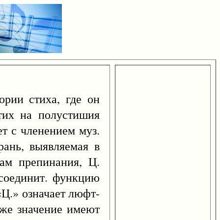
ории стиха, где он
стих на полустишия
ет с членением муз.
рань, выявляемая в
кам препинания, Ц.
 соединит. функцию
«Ц.» означает люфт-
 же значение имеют