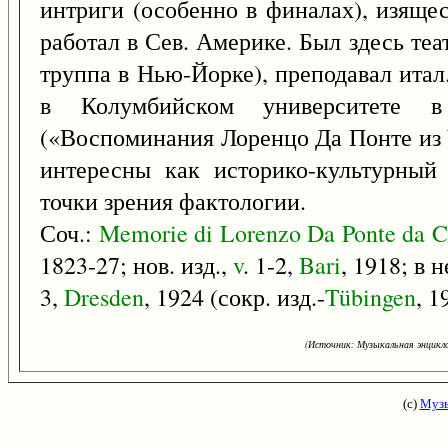
интриги (особенно в финалах), изяще
работал в Сев. Америке. Был здесь теа
труппа в Нью-Йорке), преподавал итал. 
в Колумбийском университете 
(«Воспоминания Лоренцо Да Понте из
интересны как историко-культурный
точки зрения фактологии.
Соч.:
Memorie
di
Lorenzo
Da
Ponte
da
C
1823-27; нов. изд.,
v
. 1-2,
Bari
, 1918; в н
3,
Dresden
, 1924 (сокр. изд.-
Tübingen
, 1
(Источник: Музыкальная энцикло
(с)
Музы