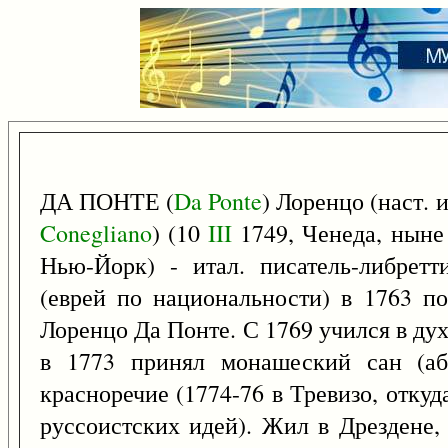
ДА ПОНТЕ (
Da
Ponte
) Лоренцо (наст. 
Conegliano
) (10
III
1749, Ченеда, ныне
Нью-Йорк) - итал. писатель-либрет
(еврей по национальности) в 1763 п
Лоренцо Да Понте. С 1769 учился в ду
в 1773 принял монашеский сан (абб
красноречие (1774-76 в Тревизо, отку
руссоистских идей). Жил в Дрездене, 