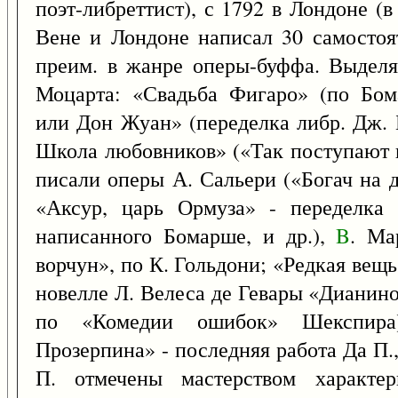
поэт-либреттист), с 1792 в Лондоне (в 
Вене и Лондоне написал 30 самостоят
преим. в жанре оперы-буффа. Выделя
Моцарта: «Свадьба Фигаро» (по Бом
или Дон Жуан» (переделка либр. Дж. 
Школа любовников» («Так поступают 
писали оперы А. Сальери («Богач на д
«Аксур, царь Ормуза» - переделка 
написанного Бомарше, и др.),
B
. Ма
ворчун», по К. Гольдони; «Редкая вещь
новелле Л. Велеса де Гевары «Дианино
по «Комедии ошибок» Шекспира
Прозерпина» - последняя работа Да П.
П. отмечены мастерством характер