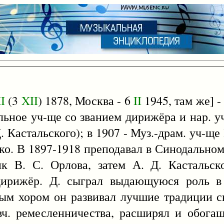
I
(3
XII
) 1878, Москва - 6
II
1945, там же] -
льное уч-ще со званием дирижёра и нар. у
Д. Кастальского); в 1907 - Муз.-драм. уч-щ
нко. В 1897-1918 преподавал в Синодально
к В. С. Орлова, затем А. Д. Кастальско
дирижёр. Д. сыграл выдающуюся роль в 
ным хором он развивал лучшие традиции с
вч. ремесленничества, расширял и обогащ