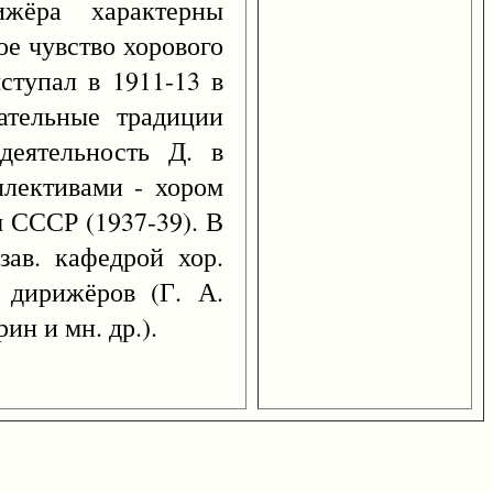
жёра характерны
ое чувство хорового
ступал в 1911-13 в
ательные традиции
деятельность Д. в
ллективами - хором
м СССР (1937-39). В
зав. кафедрой хор.
 дирижёров (Г. А.
ин и мн. др.).