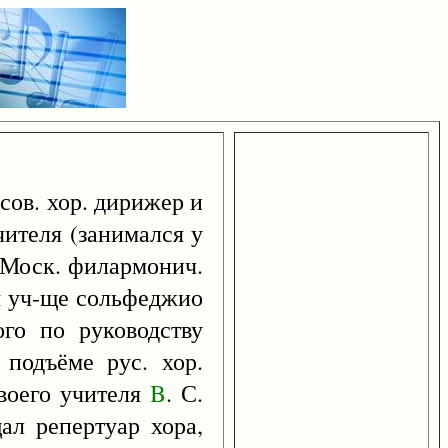
 сов. хор. дирижер и
чителя (занимался у
е Моск. филармонич.
м уч-ще сольфеджио
го по руководству
подъёме рус. хор.
воего учителя
B
. С.
ал репертуар хора,