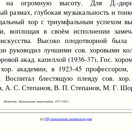
о на огромную высоту. Для Д.-дири
й размах, глубокая музыкальность и тонк
одальный хор с триумфальным успехом вы
и, воплощая в своём исполнении замеч
 искусства. Высоко плодотворной была 
 он руководил лучшими сов. хоровыми ко
оровой акад. капеллой (1936-37), Гос. хоро
ор. академии, в 1923-45 профессором, 
. Воспитал блестящую плеяду сов. хор.
, А. С. Степанов, В. П. Степанов, М. Г. Шор
(Источник: Музыкальная энциклопедия, 1973-1982)
(с)
Музыкальная энциклопедия