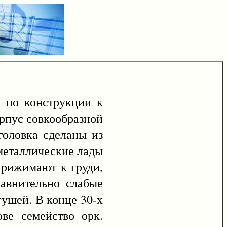
 по конструкции к
орпус совкообразной
головка сделаны из
 металлические лады
 прижимают к груди,
равнительно слабые
гушей. В конце 30-х
ове семейство орк.