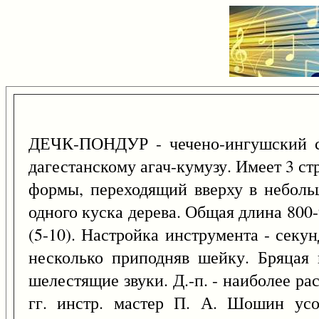
ДЕЧК-ПОНДУР - чечено-ингушский ст
дагестанскому агач-кумузу. Имеет 3 с
формы, переходящий вверху в неболь
одного куска дерева. Общая длина 800
(5-10). Настройка инструмента - секу
несколько приподняв шейку. Бряцая 
шелестящие звуки. Д.-п. - наиболее р
гг. инстр. мастер П. А. Шошин усов