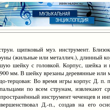
рун. щипковый муз. инструмент. Близок
труны (жильные или металлич.), длинный к
шую шейку с головкой. Корпус, шейка и 
-900 мм. В шейку врезаны деревянные или
ндо-терцовая: Во время игры корпус Д. п.
пальцами по всем струнам, извлекают с
аспространённый инструмент чеченцев и ин
ершенствовал Д.-п., создав на его осн