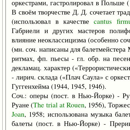
оркестрами, гастролировал в Польше (1
В своём творчестве Д. Д. сочетает тр
(использовал в качестве
cantus
firm
Габриели и других мастеров полиф
влияние неоклассицизма (особенно соч
(мн. соч. написаны для балетмейстера
ритмах, фп. пьесы - гл. обр. на пес
декламац. характер («Террористически
- лирич. склада («Плач Саула» с оркест
Гуггенхейма (1944, 1945, 1946).
Соч.: оперы (пост. в Нью-Йорке) - Ру
Руане (
The
trial
at
Rouen
, 1956), Торже
Joan
, 1958; использована музыка бале
балеты (пост. в Нью-Йорке) - Прери