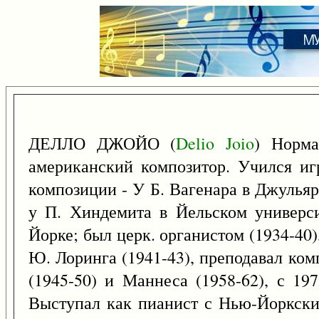
ДЕЛЛО ДЖОЙО (
Delio
Joio
) Норма
американский композитор. Учился иг
композиции - У Б. Вагенара в Джулья
у П. Хиндемита в Йельском универси
Йорке; был церк. органистом (1934-40)
Ю. Лоринга (1941-43), преподавал ко
(1945-50) и Маннеса (1958-62), с 19
Выступал как пианист с Нью-Йоркск