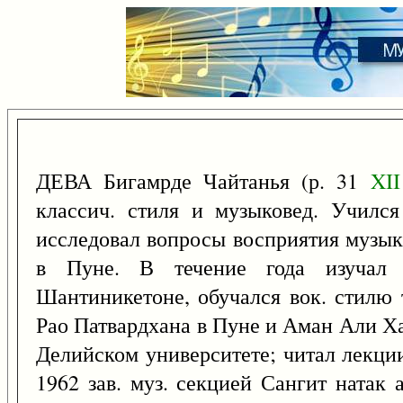
ДЕВА Бигамрде Чайтанья (р. 31
XII
классич. стиля и музыковед. Учился
исследовал вопросы восприятия музык
в Пуне. В течение года изучал
Шантиникетоне, обучался вок. стилю
Рао Патвардхана в Пуне и Аман Али Ха
Делийском университете; читал лекци
1962 зав. муз. секцией Сангит натак 