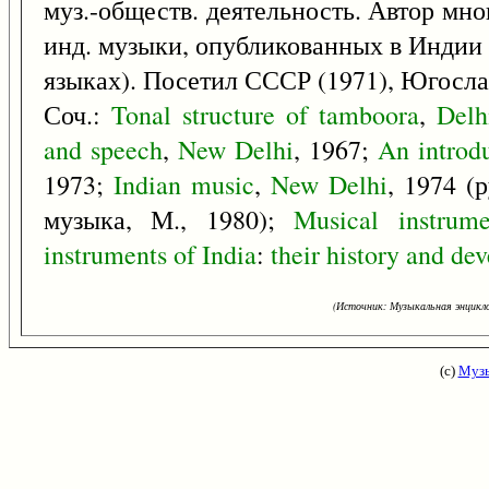
муз.-обществ. деятельность. Автор мно
инд. музыки, опубликованных в Индии и 
языках). Посетил СССР (1971), Югосла
Соч.:
Tonal
structure
of
tamboora
,
Delh
and
speech
,
New
Delhi
, 1967;
An
introd
1973;
Indian
music
,
New
Delhi
, 1974 (
музыка, М., 1980);
Musical
instrume
instruments
of
India
:
their
history
and
dev
(Источник: Музыкальная энцикло
(с)
Музы