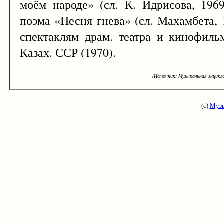
моём народе» (сл. К. Идрисова, 1969
поэма «Песня гнева» (сл. Махамбета, 
спектаклям драм. театра и кинофиль
Казах. ССР (1970).
(Источник: Музыкальная энцикло
(с)
Музы