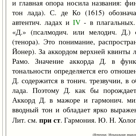
и главная опора носила названия: фи
тон лада). С. де Ко (1615) обозна
автентич. ладах и
IV
- в плагальных.
«Д.» (псалмодич. или мелодич. Д.) 
(тенора). Это понимание, распростра
Йонер). За аккордом верхней квинты 
Рамо. Значение аккорда Д. в функ
тональности определяется его отноше
Д. содержится в тонич. трезвучии, в 
лада. Поэтому Д. как бы порождает
Аккорд Д. в мажоре и гармонич. ми
вводный тон и обладает ярко выраже
при ст
Лит. см.
. Гармония. Ю. Н. Холо
(Источник: Музыкальная энцикло