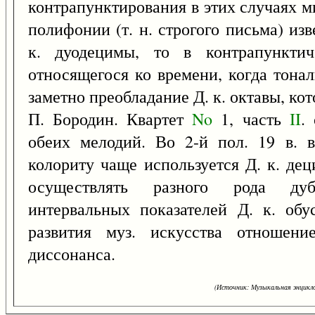
контрапунктирования в этих случаях м
полифонии (т. н. строгого письма) из
к. дуодецимы, то в контрапунктич
относящегося ко времени, когда тонал
заметно преобладание Д. к. октавы, ко
П. Бородин. Квартет
No
1, часть
II
.
обеих мелодий. Во 2-й пол. 19 в. 
колориту чаще используется Д. к. д
осуществлять разного рода дуб
интервальных показателей Д. к. об
развития муз. искусства отношен
диссонанса.
(Источник: Музыкальная энцикло