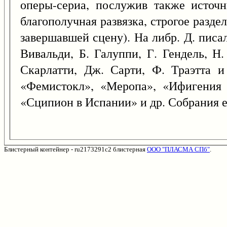
оперы-сериа, послужив также источн
благополучная развязка, строгое разде
завершавшей сцену). На либр. Д. писал
Вивальди, Б. Галуппи, Г. Гендель, Н
Скарлатти, Дж. Сарти, Ф. Траэтта 
«Фемистокл», «Меропа», «Ифигения 
«Сципион в Испании» и др. Собрания ег
Блистерный контейнер - ru2173291c2 блистерная
ООО "ПЛАСМА СПб"
.