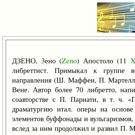
ДЗЕНО, 3ено (
Zeno
) Апостоло (11
X
либреттист. Примыкал к группе ве
направления (Ш. Маффеи, П. Мартелло
Вене. Автор более 70 либретто, нап
соавторстве с П. Париати, в т. ч. 
драматургию итал. оперы на основе
элементов буффонады и вульгаризмов,
вслед за ним продолжил и развил П. М