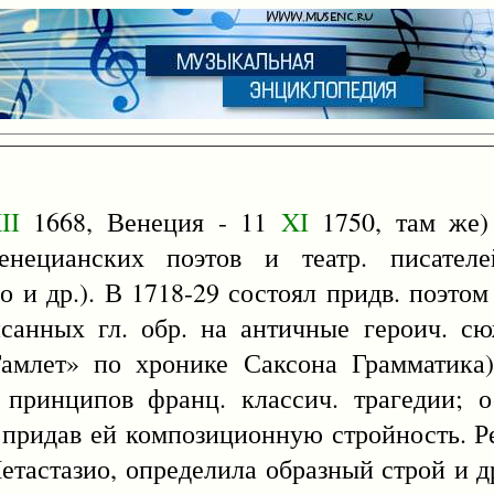
II
1668, Венеция - 11
XI
1750, там же) 
нецианских поэтов и театр. писателе
 и др.). В 1718-29 состоял придв. поэтом
исанных гл. обр. на античные героич. с
«Гамлет» по хронике Саксона Грамматика
 принципов франц. классич. трагедии; о
 придав ей композиционную стройность. Р
етастазио, определила образный строй и 