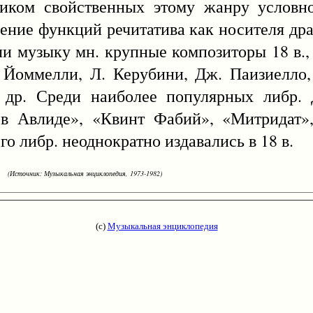
иком свойственных этому жанру условно
ление функций речитатива как носителя дра
и музыку мн. крупные композиторы 18 в., в
. Йоммелли, Л. Керубини, Дж. Паизиелло,
и др. Среди наиболее популярных либр. 
в Авлиде», «Квинт Фабий», «Митридат»
о либр. неоднократно издавались в 18 в.
(Источник: Музыкальная энциклопедия, 1973-1982)
(с)
Музыкальная энциклопедия