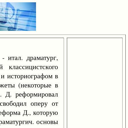
- итал. драматург,
й классицистского
 и историографом в
южеты (некоторые в
). Д. реформировал
свободил оперу от
еформа Д., которую
драматургич. основы