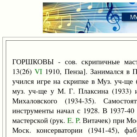
ГОРШКОВЫ - сов. скрипичные масте
13(26)
VI
1910, Пенза]. Занимался в 
учился игре на скрипке в Муз. уч-ще 
муз. уч-ще у М. Г. Плаксина (1933) 
Михаловского (1934-35). Самостоя
инструменты начал с 1928. В 1937-40
мастерской (рук.
E
.
P
. Витачек) при Мо
Моск. консерватории (1941-45), фа