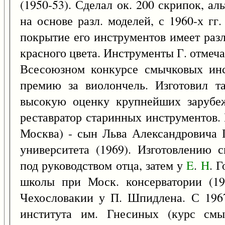
(1950-53). Сделал ок. 200 скрипок, ал
на основе разл. моделей, с 1960-х гг
покрытие его инструментов имеет разл
красного цвета. Инструменты Г. отмеча
Всесоюзном конкурсе смычковых инс
премию за виолончель. Изготовил т
высокую оценку крупнейших зарубеж
реставратор старинных инструментов. 
Москва) - сын Льва Александровича 
университета (1969). Изготовлению 
под руководством отца, затем у
E
.
H
. 
школы при Моск. консерватории (19
Чехословакии у П. Шпидлена. С 1967
института им. Гнесиных (курс смы