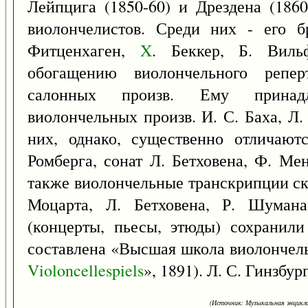
Лейпцига (1850-60) и Дрездена (1860
виолончелистов. Среди них - его б
Фитценхаген,
X
. Беккер, Б. Виль
обогащению виолончельного репер
салонных произв. Ему принадл
виолончельных произв. И. С. Баха, Л.
них, однако, существенно отличаютс
Ромберга, сонат Л. Бетховена, Ф. Ме
также виолончельные транскрипции ск
Моцарта, Л. Бетховена, Р. Шумана
(концерты, пьесы, этюды) сохранили
составлена «Высшая школа виолончел
Violoncellespiels
», 1891). Л. С. Гинзбург
(Источник: Музыкальная энцикло