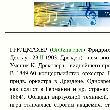
ГРЮЦМАХЕР (
Grützmacher
) Фридри
Дессау - 23
II
1903, Дрезден) - нем. вио
Ученик К. Дрекслера - виднейшего пр
В 1849-60 концертмейстер оркестра Г
придв. оркестра в Дрездене. Одновр
как солист в Германии и др. странах 
1884). Обладал виртуозной техникой,
игра отличалась строгим академич. с