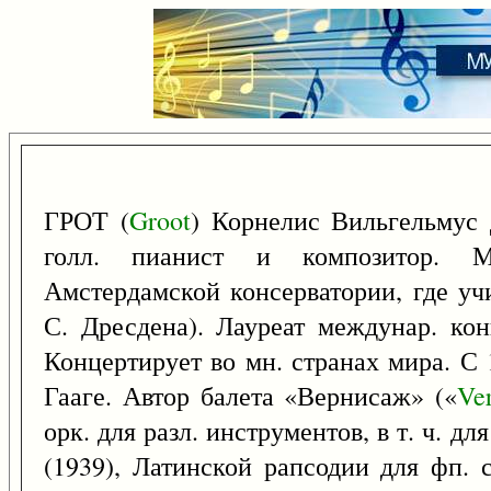
ГРОТ (
Groot
) Корнелис Вильгельмус 
голл. пианист и композитор. М
Амстердамской консерватории, где уч
С. Дресдена). Лауреат междунар. кон
Концертирует во мн. странах мира. С
Гааге. Автор балета «Вернисаж» («
Ve
орк. для разл. инструментов, в т. ч. для
(1939), Латинской рапсодии для фп. с