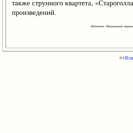
также струнного квартета, «Староголл
произведений.
(Источник: Музыкальная энцикло
(с)
Музы