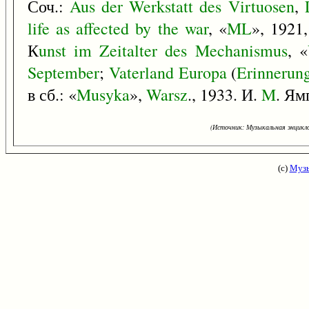
Соч.:
Aus
der
Werkstatt
des
Virtuosen
,
life
as
affected
by
the
war
, «
ML
», 1921
К
unst
im
Zeitalter
des
Mechanismus
, «
September
;
Vaterland
Europa
(
Erinnerun
в сб.: «
Musyka
»,
Warsz
., 1933. И.
M
. Ям
(Источник: Музыкальная энцикло
(с)
Музы