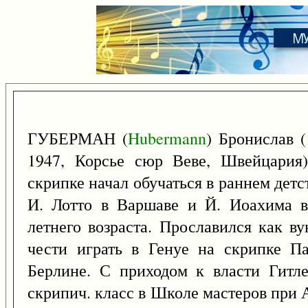
ГУБЕРМАН (
Hubermann
) Бронислав 
1947, Корсье сюр Веве, Швейцария)
скрипке начал обучаться в раннем детс
И. Лотто в Варшаве и Й. Иоахима в
летнего возраста. Прославился как в
чести играть в Генуе на скрипке П
Берлине. С приходом к власти Гитле
скрипич. класс в Школе мастеров при 