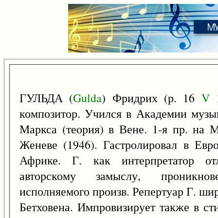
ГУЛЬДА (
Gulda
) Фридрих (р. 16
V
1
композитор. Учился в Академии музык
Маркса (теория) в Вене. 1-я пр. на 
Женеве (1946). Гастролировал в Ев
Африке. Г. как интерпретатор от
авторскому замыслу, проникно
исполняемого произв. Репертуар Г. широ
Бетховена. Импровизирует также в сти