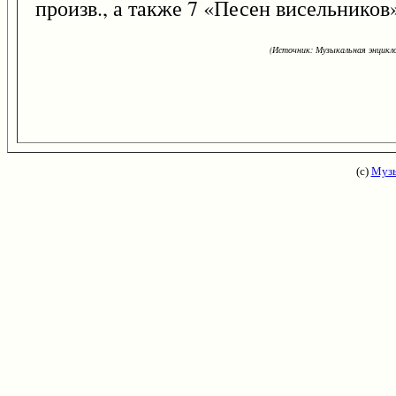
произв., а также 7 «Песен висельников»
(Источник: Музыкальная энцикло
(с)
Музы