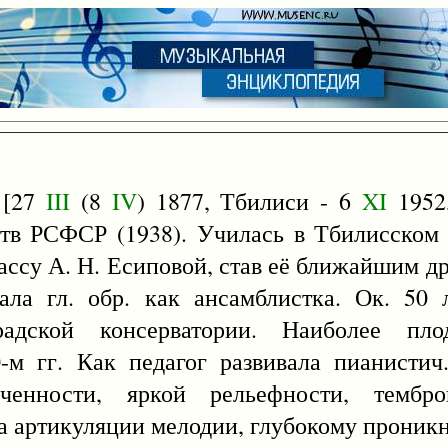
 [27
III
(8
IV
) 1877, Тбилиси - 6
XI
1952,
сств РСФСР (1938). Училась в Тбилисском
ассу А. Н. Есиповой, став её ближайшим д
ала гл. обр. как ансамблистка. Ок. 50 
адской консерватории. Наиболее пло
0-м гг. Как педагог развивала пианист
ченности, яркой рельефности, тембро
ла артикуляции мелодии, глубокому проник