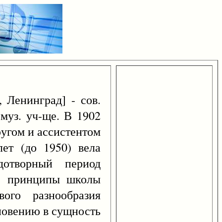
 Ленинград] - сов.
 муз. уч-ще. В 1902
ругом и ассистентом
лет (до 1950) вела
дотворный период
ич. принципы школы
вого разнообразия
новению в сущность