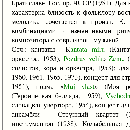
Братиславе. Гос. пр. ЧССР (1951). Для 
характерна близость к фольклору вост
мелодика сочетается в произв. К.
комбинациями и изменчивыми ритм
композитора с совр. европ. музыкой.
Соч.: кантаты - К
antata
miru
(Кантат
оркестра, 1953),
Pozdrav
velik
э
Zeme
(
солистов, хора и оркестра, 1953); дл
1960, 1961, 1965, 1973), концерт для с
1951), поэма «
Muj
vlast
» (Моя р
(Героическая баллада, 1959),
Vychodn
словацкая увертюра, 1954), концерт для
ансамбли - Струнный квартет (
инструментов (1938), Колыбельная 