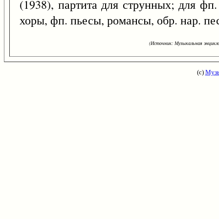
(1938), партита для струнных; для фп. 
хоры, фп. пьесы, романсы, обр. нар. пе
(Источник: Музыкальная энцикло
(с)
Музы