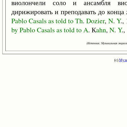
виолончели соло и ансамбля виол
дирижировать и преподавать до конца 
Pablo
Casals
as
told
to
Th
.
Dozier
,
N
.
Y
.,
by
Pablo
Casals
as
told
to
A
. К
ahn
,
N
.
Y
.,
(Источник: Музыкальная энцикло
(с)
Музы