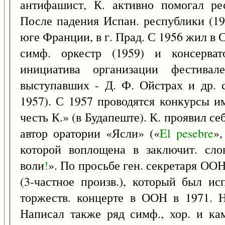
антифашист, К. активно помогал ре
После падения Испан. республики (19
юге Франции, в г. Прад. С 1956 жил в С
симф. оркестр (1959) и консерват
инициатива организации фестивал
выступавших - Д. Ф. Ойстрах и др. 
1957). С 1957 проводятся конкурсы и
честь К.» (в Будапеште). К. проявил се
автор оратории «Ясли» («
El
pesebre
»,
которой воплощена в заключит. сл
воли
!
». По просьбе ген. секретаря ОО
(3-частное произв.), который был и
торжеств. концерте в ООН в 1971.
Написал также ряд симф., хор. и кам