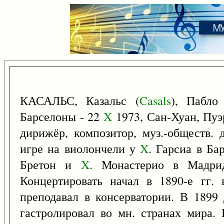
КАСАЛЬС, Казальс (
Casals
), Пабл
Барселоны - 22
X
1973, Сан-Хуан, Пуэр
дирижёр, композитор, муз.-обществ. 
игре на виолончели у
X
. Гарсиа в Ба
Бретон и
X
. Монастерио в Мадрид
Концертировать начал в 1890-е гг. 
преподавал в консерватории. В 1899
гастролировал во мн. странах мира.