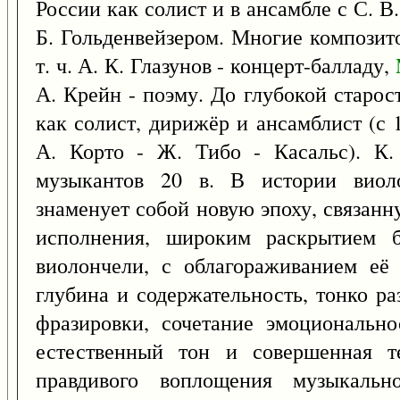
России как солист и в ансамбле с С. В
Б. Гольденвейзером. Многие композито
т. ч. А. К. Глазунов - концерт-балладу,
А. Крейн - поэму. До глубокой старо
как солист, дирижёр и ансамблист (с 
А. Корто - Ж. Тибо - Касальс). К
музыкантов 20 в. В истории виоло
знаменует собой новую эпоху, связанн
исполнения, широким раскрытием б
виолончели, с облагораживанием её 
глубина и содержательность, тонко ра
фразировки, сочетание эмоциональн
естественный тон и совершенная т
правдивого воплощения музыкальн