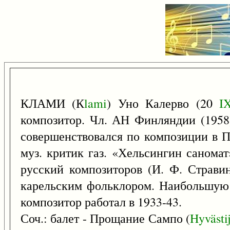
КЛАМИ (К
lami
) Уно Калерво (20
I
композитор. Чл. АН Финляндии (1958)
совершенствовался по композиции в П
муз. критик газ. «Хельсингин саномат
русский композиторов (И. Ф. Стравин
карельским фольклором. Наибольшую 
композитор работал в 1933-43.
Соч.: балет - Прощание Сампо (
Hyvästij