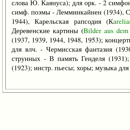
слова Ю. Каянуса); для орк. - 2 симфо
симф. поэмы - Лемминкайнен (1934), С
1944), Карельская рапсодия (К
arelia
Деревенские картины (
Bilder
aus
dem
(1937, 1939, 1944, 1948, 1953); концерты
для влч. - Чермисская фантазия (193
струнных - В память Генделя (1931);
(1923); инстр. пьесы; хоры; музыка для 