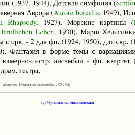
нии (1937, 1944), Детская симфония (
Simfo
еверная Аврора (
Aurore
borealis
, 1949), Ис
n
Rhapsody
, 1927), Морские картины (
ländlichen
Leben
, 1930), Марш Хельсинки
 с орк. - 2 для фп. (1924, 1950); для скр. (
0), Фантазия в форме темы с вариациями
 камерно-инстр. ансамбли - фп. квартет (
драм. театра.
(Источник: Музыкальная энциклопедия, 1973-1982)
(с)
Музыкальная энциклопедия