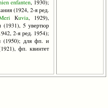
nien
enfanten
, 1930);
пания (1924, 2-я ред.
Meri
К
uvia
, 1929),
 (1931), 5 увертюр
1942, 2-я ред. 1954);
 (1950); для фп. и
1921), фп. квинтет