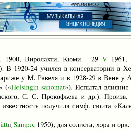
X
1900, Виролахти, Кюми - 29
V
1961, 
. В 1920-24 учился в консерватории в Хе
ариже у М. Равеля и в 1928-29 в Вене у А
» («
Helsingin
sanomat
»). Испытал влияние 
ского, С. С. Прокофьева и др.). Произв. 
известность получила симф. сюита «Кале
ätt
ц
Sampo
, 1950); для солиста, хора и орк