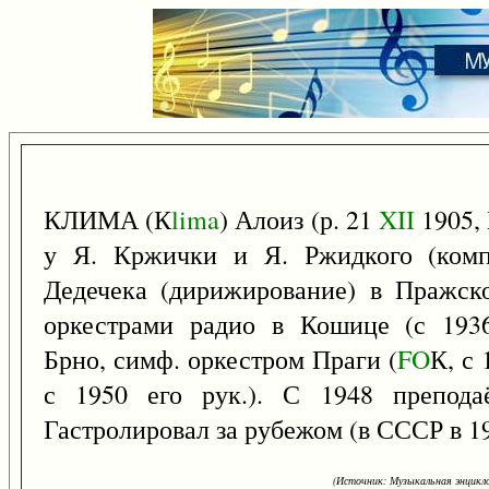
КЛИМА (К
lima
) Алоиз (р. 21
XII
1905, 
у Я. Кржички и Я. Ржидкого (комп
Дедечека (дирижирование) в Пражск
оркестрами радио в Кошице (с 1936)
Брно, симф. оркестром Праги (
FO
К, с 
с 1950 его рук.). С 1948 препода
Гастролировал за рубежом (в СССР в 19
(Источник: Музыкальная энцикло