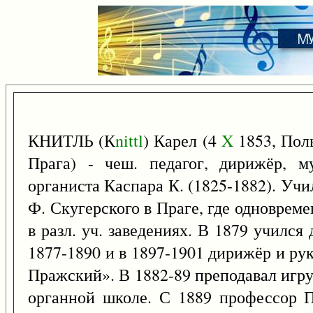
КНИТЛЬ (К
nittl
) Карел (4
X
1853, Поль
Прага) - чеш. педагог, дирижёр, м
органиста Каспара К. (1825-1882). Учи
Ф. Скугерского в Праге, где одноврем
в разл. уч. заведениях. В 1879 училс
1877-1890 и в 1897-1901 дирижёр и ру
Пражский». В 1882-89 преподавал игру
органной школе. С 1889 профессор П