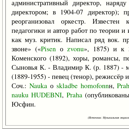
административный директор, наряду
директором; в 1904-07 директор); п
реорганизовал оркестр. Известен 
педагогики и автор работ по теории и
как муз. критик. Написал ряд вок. пр
звоне» («
Pisen
о
zvonu
», 1875) и к
Коменского (1892), хоры, романсы, пе
Сыновья К. - Владимир К. (р. 1887) -
(1889-1955) - певец (тенор), режиссёр 
Соч.:
Nauka
о
skladbe
homofonn
н,
Pra
nauku
HUDEBNI
,
Praha
(опубликованы 
Юсфин.
(Источник: Музыкальная энцикло