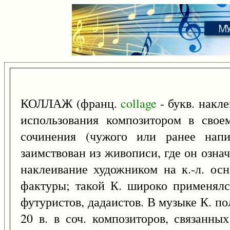
КОЛЛАЖ (франц.
collage
- букв. накл
использования композитором в свое
сочинения (чужого или ранее напи
заимствован из живописи, где он озна
наклеивание художником на к.-л. осн
фактуры; такой К. широко применялс
футуристов, дадаистов. В музыке К. по
20 в. в соч. композиторов, связанны