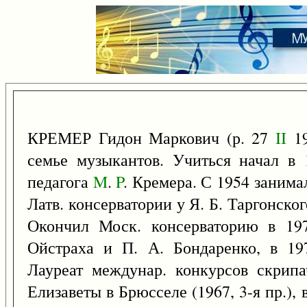
КРЕМЕР Гидон Маркович (р. 27
II
19
семье музыкантов. Учиться начал в 
педагога
M
.
P
. Кремера. С 1954 занима
Латв. консерватории у Я. Б. Таргонског
Окончил Моск. консерваторию в 19
Ойстраха и П. А. Бондаренко, в 197
Лауреат междунар. конкурсов скрипа
Елизаветы в Брюсселе (1967, 3-я пр.), в