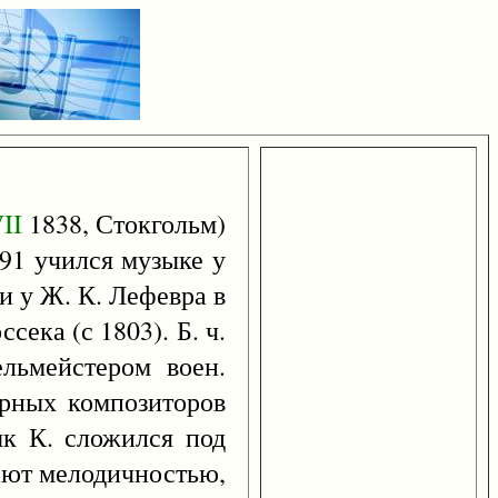
II
1838, Стокгольм)
791 учился музыке у
и у Ж. К. Лефевра в
ека (с 1803). Б. ч.
льмейстером воен.
ерных композиторов
ык К. сложился под
кают мелодичностью,