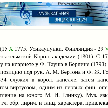
 (15
X
1775, Усикаупунки, Финляндия - 29
V
стокгольмской Корол. академии (1801). С 1
у на кларнете у Ф. Тауша в Берлине (1793) 
озицию под рук. А. М. Бертона и Ф. Ж. Госс
34 служил в корол. капелле, затем капе
том-виртуозом, одним из первых фин. оп
тление на юного М. И. Глинку). Муз. яз
 гл. обр. лирич. и танц. характера, привле