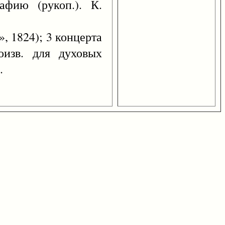
афию (рукоп.). К.
», 1824); 3 концерта
оизв. для духовых
.