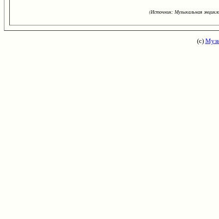
(Источник: Музыкальная энцикло
(с)
Музы