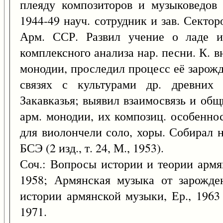
плеяду композиторов и музыковедов 
1944-49 науч. сотрудник и зав. Сект
Арм. ССР. Развил учение о ладе и
комплексного анализа нар. песни. К. вн
монодии, проследил процесс её зарожд
связях с культурами др. древних
Закавказья; выявил взаимосвязь и общ
арм. монодии, их композиц. особеннос
для виолончели соло, хоры. Собирал н
БСЭ (2 изд., т. 24, М., 1953).
Соч.: Вопросы истории и теории армя
1958; Армянская музыка от зарожд
истории армянской музыки, Ер., 1963 
1971.