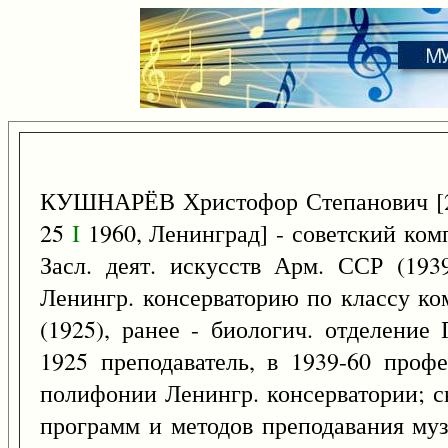
КУШНАРЁВ Христофор Степанович 
25
I
1960, Ленинград] - советский комп
Засл. деят. искусств Арм. ССР (193
Ленингр. консерваторию по классу к
(1925), ранее - биологич. отделение 
1925 преподаватель, в 1939-60 проф
полифонии Ленингр. консерватории; с
программ и методов преподавания муз