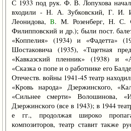
С 1933 под рук. Ф. В. Лопухова начал
входили - Н. А. Зубковский, Г. И. 
Леонидова,
B
. М. Розенберг, Н. С.
Филипповский и др.); были пост. бале
«Коппелия» (1934) и «Фадетта» (1
Шостаковича (1935), «Тщетная пред
«Кавказский пленник» (1938) и «А
«Сказка о попе и о работнике его Балд
Отечеств. войны 1941-45 театр находил
«Кровь народа» Дзержинского, «Ка
«Сильнее смерти» Волошинова, «И
Дзержинского (все в 1943); в 1944 теат
е гг., продолжая широко пропага
композиторов, театр ставит также ру