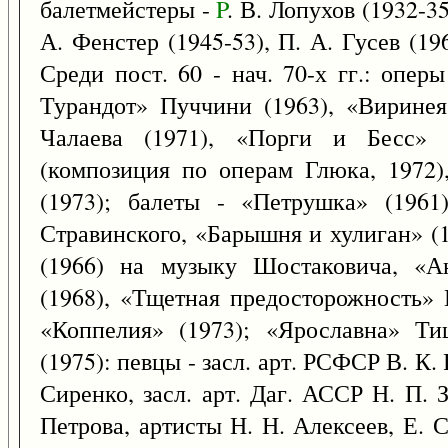
балетмейстеры -
P
. В. Лопухов (1932-35
А. Фенстер (1945-53), П. А. Гусев (196
Среди пост. 60 - нач. 70-х гг.: опер
Турандот» Пуччини (1963), «Виринея
Чалаева (1971), «Порги и Бесс» 
(композиция по операм Глюка, 1972
(1973); балеты - «Петрушка» (1961
Стравинского, «Барышня и хулиган» (
(1966) на музыку Шостаковича, «А
(1968), «Тщетная предосторожность» Г
«Коппелия» (1973); «Ярославна» Ти
(1975): певцы - засл. арт. РСФСР В. К.
Сиренко, засл. арт. Даг. АССР Н. П. 
Петрова, артисты Н. Н. Алексеев, Е. С