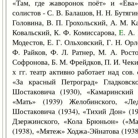
«Там, где жаворонок поёт» и «Ева»
солистов - С. В. Балашов, Н. Н. Бутягин
Головина, В. П. Грохольский, А. М. К
Ковальский, К. Ф. Комиссарова,
E
. А.
Модестов, Е. Г. Ольховский, Г. Н. Ор
Ф. Райков, Ф. Л. Ратнер, М. А. Рост
Софронова, Б. М. Фрейдков, П. И. Чекин
х гг. театр активно работает над сов
«За красный Петроград» Гладковск
Шостаковича (1930), «Камаринский 
«Мать» (1939) Желобинского, «Ле
Шостаковича (1934), «Тихий Дон» (19
Дзержинского, «Кола Брюньон» («Ма
(1938), «Мятеж» Ходжа-Эйнатова (193