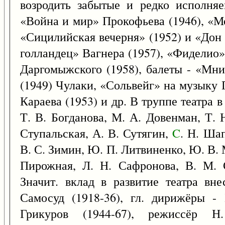
возродить забытые и редко исполняе
«Война и мир» Прокофьева (1946), «М
«Сицилийская вечерня» (1952) и «Дон
голландец» Вагнера (1957), «Фиделио»
Даргомыжского (1958), балеты - «Мн
(1949) Чулаки, «Сольвейг» на музыку 
Караева (1953) и др. В труппе театра в
Т. В. Богданова, М. А. Довенман, Т. 
Ступальская, А. В. Сутягин,
C
. Н. Шап
В. С. Зимин, Ю. П. Литвиненко, Ю. В. 
Пирожная, Л. Н. Сафронова, В. М. 
Значит. вклад в развитие театра вн
Самосуд (1918-36), гл. дирижёры - 
Грикуров (1944-67), режиссёр Н