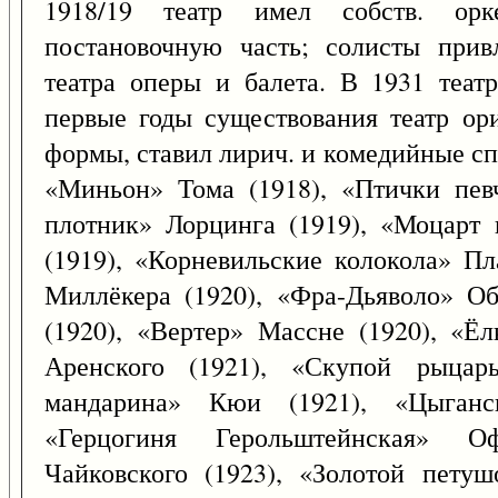
1918/19 театр имел собств. орк
постановочную часть; солисты прив
театра оперы и балета. В 1931 теат
первые годы существования театр ор
формы, ставил лирич. и комедийные сп
«Миньон» Тома (1918), «Птички пев
плотник» Лорцинга (1919), «Моцарт 
(1919), «Корневильские колокола» Пл
Миллёкера (1920), «Фра-Дьяволо» Об
(1920), «Вертер» Массне (1920), «Ёл
Аренского (1921), «Скупой рыцар
мандарина» Кюи (1921), «Цыганс
«Герцогиня Герольштейнская» О
Чайковского (1923), «Золотой петуш