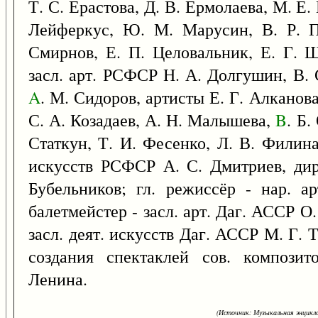
Т. С. Ерастова, Д. В. Ермолаева, М. Е.
Лейферкус, Ю. М. Марусин, В. Р. Па
Смирнов, Е. П. Целовальник, Е. Г. Ш
засл. арт. РСФСР Н. А. Долгушин, В.
A
. М. Сидоров, артисты Е. Г. Алканова
С. А. Козадаев, А. Н. Малышева,
B
. Б.
Статкун, Т. И. Фесенко, Л. В. Филина 
искусств РСФСР А. С. Дмитриев, дир
Бубельников; гл. режиссёр - нар. а
балетмейстер - засл. арт. Даг. АССР О.
засл. деят. искусств Даг. АССР М. Г. Т
создания спектаклей сов. композит
Ленина.
(Источник: Музыкальная энцикло