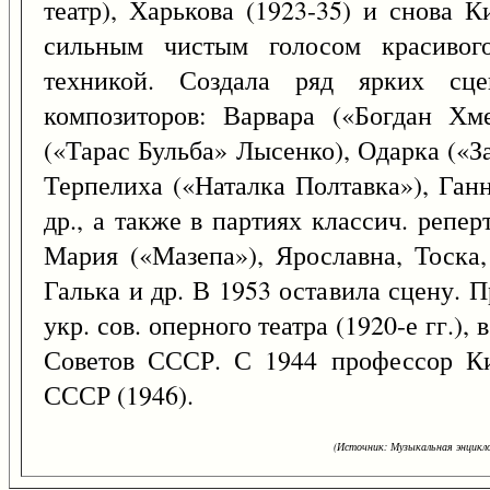
театр), Харькова (1923-35) и снова К
сильным чистым голосом красивого
техникой. Создала ряд ярких сце
композиторов: Варвара («Богдан Хм
(«Тарас Бульба» Лысенко), Одарка («З
Терпелиха («Наталка Полтавка»), Ган
др., а также в партиях классич. репер
Мария («Мазепа»), Ярославна, Тоска,
Галька и др. В 1953 оставила сцену. 
укр. сов. оперного театра (1920-е гг.),
Советов СССР. С 1944 профессор Кие
СССР (1946).
(Источник: Музыкальная энцикло