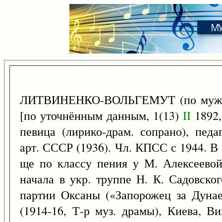
ЛИТВИНЕНКО-ВОЛЬГЕМУТ (по мужу -
[по уточнённым данным, 1(13)
II
1892,
певица (лирико-драм. сопрано), педаг
арт. СССР (1936). Чл. КПСС с 1944. В
ще по классу пения у М. Алексеевой
начала в укр. труппе Н. К. Садовског
партии Оксаны («Запорожец за Дунае
(1914-16, Т-р муз. драмы), Киева, В