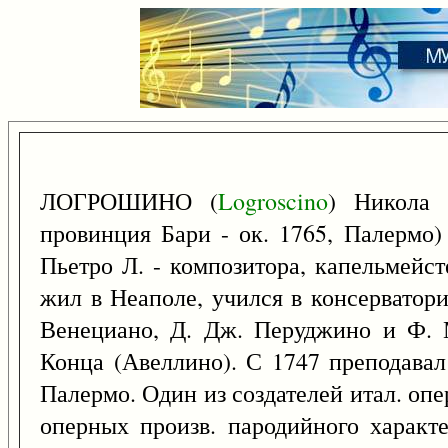
ЛОГРОШИНО (
Logroscino
) Никола
провинция Бари - ок. 1765, Палермо)
Пьетро Л. - композитора, капельмейст
жил в Неаполе, учился в консерватор
Венециано, Д. Дж. Перуджино и Ф. 
Конца (Авеллино). С 1747 преподавал
Палермо. Один из создателей итал. оп
оперных произв. пародийного характ