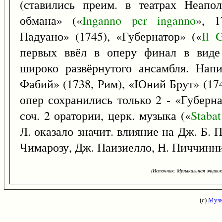
(ставились преим. в театрах Неапо
обмана» («
Inganno
per
inganno
», 1
Падуано» (1745), «Губернатор» («
Il
G
первых ввёл в оперу финал в виде 
широко развёрнутого ансамбля. Нап
Фабий» (1738, Рим), «Юний Брут» (174
опер сохранились только 2 - «Губерн
соч. 2 оратории, церк. музыка («
Stabat
Л. оказало значит. влияние на Дж. Б. П
Чимарозу, Дж. Паизиелло, Н. Пиччинни
(Источник: Музыкальная энцикло
(с)
Музы