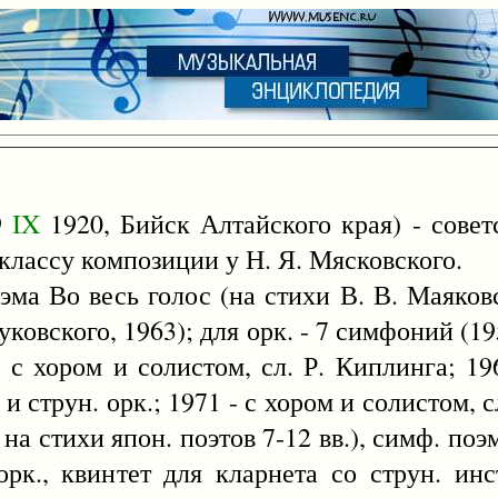
9
IX
1920, Бийск Алтайского края) - совет
классу композиции у Н. Я. Мясковского.
оэма Во весь голос (на стихи В. В. Маяковс
ковского, 1963); для орк. - 7 симфоний (19
 с хором и солистом, сл. Р. Киплинга; 1
 струн. орк.; 1971 - с хором и солистом, с
 на стихи япон. поэтов 7-12 вв.), симф. по
рк., квинтет для кларнета со струн. инс