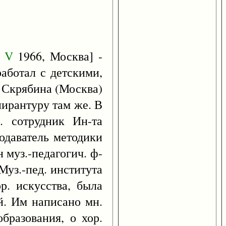
0
V
1966, Москва] -
работал с детскими,
 Скрябина (Москва)
пирантуру там же. В
. сотрудник Ин-та
одаватель методики
 муз.-педагогич. ф-
Муз.-пед. института
р. искусства, была
ей. Им написано мн.
бразования, о хор.