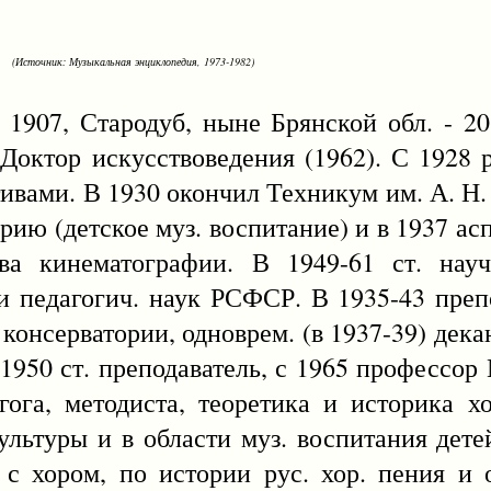
(Источник: Музыкальная энциклопедия, 1973-1982)
1907, Стародуб, ныне Брянской обл. - 2
Доктор искусствоведения (1962). С 1928 
ивами. В 1930 окончил Техникум им. А. Н.
орию (детское муз. воспитание) и в 1937 ас
ва кинематографии. В 1949-61 ст. науч
и педагогич. наук РСФСР. В 1935-43 преп
консерватории, одноврем. (в 1937-39) декан
1950 ст. преподаватель, с 1965 профессор 
гога, методиста, теоретика и историка хо
культуры и в области муз. воспитания дет
с хором, по истории рус. хор. пения и о