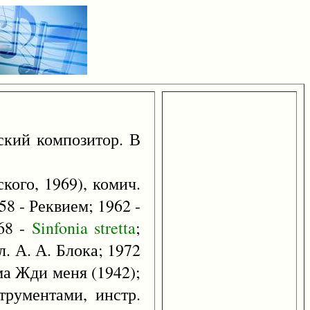
ский композитор. В
кого, 1969), комич.
58 - Реквием; 1962 -
968 -
Sinfonia
stretta
;
л. А. А. Блока; 1972
эма Жди меня (1942);
трументами, инстр.