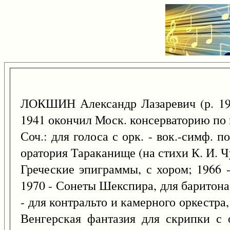
ЛОКШИН Александр Лазаревич (р. 1
1941 окончил Моск. консерваторию по 
Соч.: для голоса с орк. - вок.-симф. п
оратория Тараканище (на стихи К. И. Чу
Греческие эпиграммы, с хором; 1966 -
1970 - Сонеты Шекспира, для баритона и
- для контральто и камерного оркестра,
Венгерская фантазия для скрипки с о