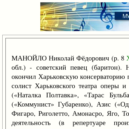
МАНОЙЛО Николай Фёдорович (р. 8
обл.) - советский певец (баритон).
окончил Харьковскую консерваторию п
солист Харьковского театра оперы и
(«Наталка Полтавка», «Тарас Бульб
(«Коммунист» Губаренко), Азис («О
Фигаро, Риголетто, Амонасро, Яго, Т
деятельность (в репертуаре прои