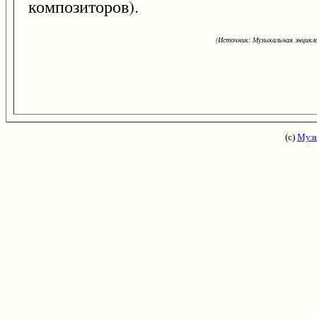
композиторов).
(Источник: Музыкальная энцикло
(с)
Музы