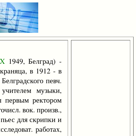
X
1949, Белград) -
раняца, в 1912 - в
Белградского певч.
 учителем музыки,
ыл первым ректором
очисл. вок. произв.,
 пьес для скрипки и
сследоват. работах,