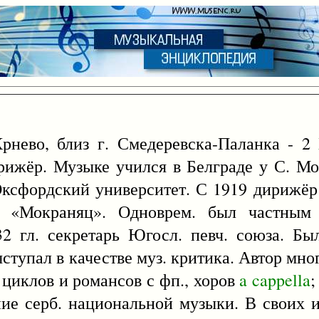
рнево, близ г. Смедеревска-Паланка - 2
рижёр. Музыке учился в Белграде у С. Мок
сфордский университет. С 1919 дирижёр 
а «Мокраняц». Одноврем. был частным
32 гл. секретарь Югосл. певч. союза. Б
ступал в качестве муз. критика. Автор мног
циклов и романсов с фп., хоров
a
cappella
;
ие серб. национальной музыки. В своих и