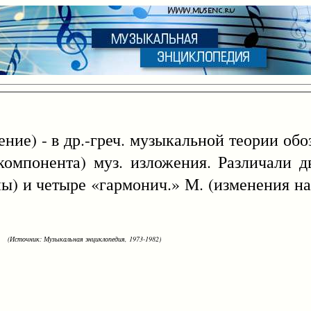
ение) - в др.-греч. музыкальной теории об
компонента) муз. изложения. Различали д
пы) и четыре «гармонич.» М. (изменения н
(Источник: Музыкальная энциклопедия, 1973-1982)