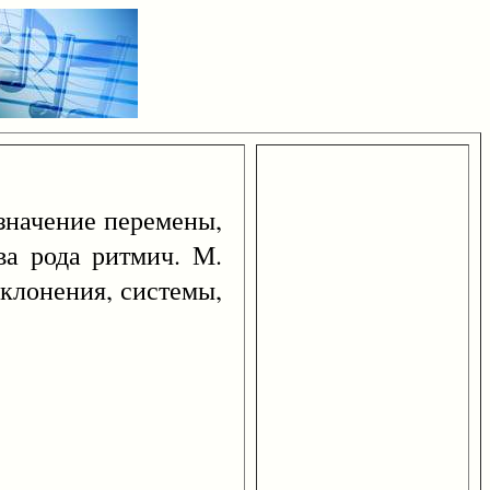
означение перемены,
ва рода ритмич. М.
аклонения, системы,