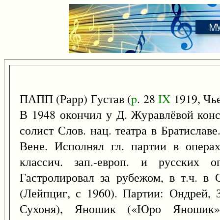
ПАПП (Рарр) Густав (
p
. 28
IX
1919, Чье
В 1948 окончил у Д. Журавлёвой конс
солист Слов. нац. театра в Братислав
Вене. Исполнял гл. партии в операх
классич. зап.-европ. и русских о
Гастролировал за рубежом, в т.ч. в 
(Лейпциг, с 1960). Партии: Ондрей, 
Сухоня), Яношик («Юро Яношик»