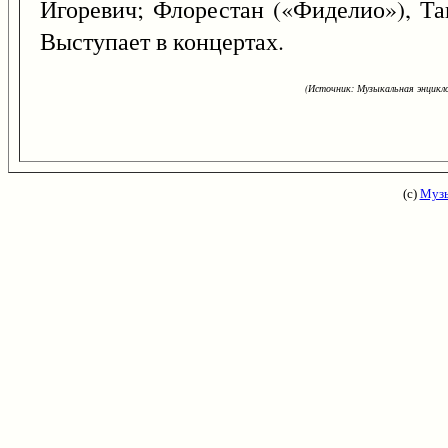
Игоревич; Флорестан («Фиделио»), Тан
Выступает в концертах.
(Источник: Музыкальная энцикло
(с)
Музы