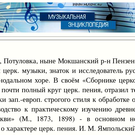
Потуловка, ныне Мокшанский р-н Пензенск
и церк. музыки, знаток и исследователь рус
нодальном хоре. В своём «Сборнике цер
ая почти полный круг церк. пения, отразил 
и зап.-европ. строгого стиля к обработке
водство к практическому изучению древн
кви» (М., 1873, 1898) - в основном но
о характере церк. пения. И. М. Ямпольский