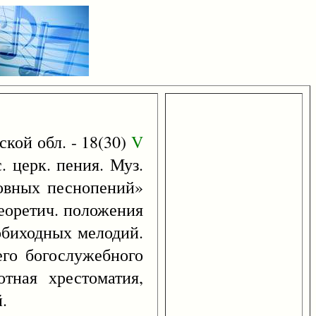
ой обл. - 18(30)
V
. церк. пения. Муз.
ковных песнопений»
теоретич. положения
 обиходных мелодий.
его богослужебного
тная хрестоматия,
.