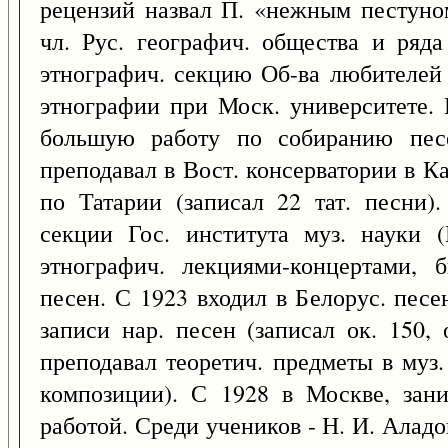
рецензий назвал П. «нежным пестуно
чл. Рус. географич. общества и ряд
этнографич. секцию Об-ва любителей 
этнографии при Моск. университете.
большую работу по собиранию пес
преподавал в Вост. консерватории в К
по Татарии (записал 22 тат. песни)
секции Гос. института муз. науки
этнографич. лекциями-концертами, 
песен. С 1923 входил в Белорус. пе
записи нар. песен (записал ок. 150,
преподавал теоретич. предметы в муз
композиции). С 1928 в Москве, зани
работой. Среди учеников - Н. И. Аладов