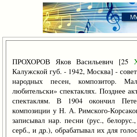
ПРОХОРОВ Яков Васильевич [25
Калужской губ. - 1942, Москва] - сове
народных песен, композитор. Ма
любительски» спектаклях. Позднее акт
спектаклям. В 1904 окончил Пете
композиции у Н. А. Римского-Корсако
записывал нар. песни (рус., белорус., 
серб., и др.), обрабатывал их для голо