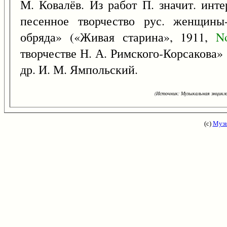
М. Ковалёв. Из работ П. значит. инт
песенное творчество рус. женщины-
обряда» («Живая старина», 1911,
N
творчестве Н. А. Римского-Корсакова»
др. И. М. Ямпольский.
(Источник: Музыкальная энцикло
(с)
Музы