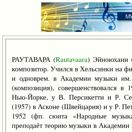
РАУТАВАРА (
Rautavaara
) Эйноюхани 
композитор. Учился в Хельсинки на фи
и одноврем. в Академии музыки им.
(композиция), совершенствовался в 
Нью-Йорке, у В. Персикетти и Р. Се
(1957) в Асконе (Швейцария) и у Р. П
1952 (фп. сюита «Народные музык
преподаёт теорию музыки в Академии 