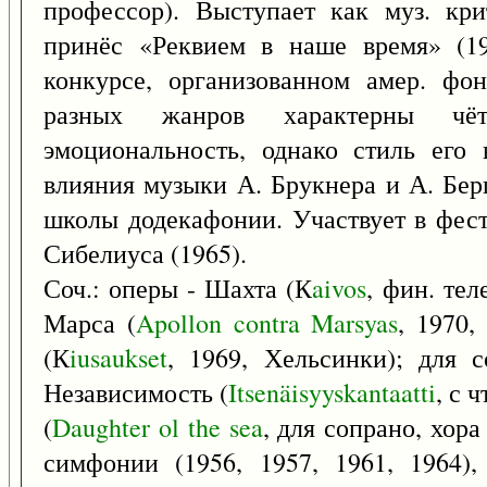
профессор). Выступает как муз. кри
принёс «Реквием в наше время» (1
конкурсе, организованном амер. фон
разных жанров характерны чёт
эмоциональность, однако стиль его 
влияния музыки А. Брукнера и А. Берг
школы додекафонии. Участвует в фест
Сибелиуса (1965).
Соч.: оперы - Шахта (К
aivos
, фин. тел
Марса (
Apollon
contra
Marsyas
, 1970,
(К
iusaukset
, 1969, Хельсинки); для с
Независимость (
Itsenäisyyskantaatti
, с 
(
Daughter
ol
the
sea
, для сопрано, хора 
симфонии (1956, 1957, 1961, 1964),