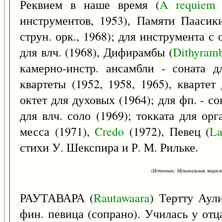
Реквием в наше время (
A
requiem
инструментов, 1953), Памяти Паасик
струн. орк., 1968); для инструмента с 
для влч. (1968), Дифирамбы (
Dithyram
камерно-инстр. ансамбли - соната д
квартеты (1952, 1958, 1965), квартет
октет для духовых (1964); для фп. - со
для влч. соло (1969); токката для ор
месса (1971),
Credo
(1972), Певец (
La
стихи У. Шекспира и Р. М. Рильке.
(Источник: Музыкальная энцикло
РАУТАВАРА (
Rautawaara
) Тертту Аул
фин. певица (сопрано). Училась у отца