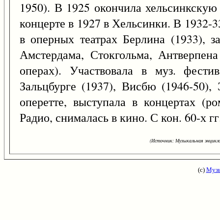
1950). В 1925 окончила хельсинкскую
концерте в 1927 в Хельсинки. В 1932-3
в оперных театрах Берлина (1933), 
Амстердама, Стокгольма, Антверпена 
операх). Участвовала в муз. фестив
Зальцбурге (1937), Висбю (1946-50),
оперетте, выступала в концертах (р
Радио, снималась в кино. С кон. 60-х г
(Источник: Музыкальная энцикло
(с)
Музы