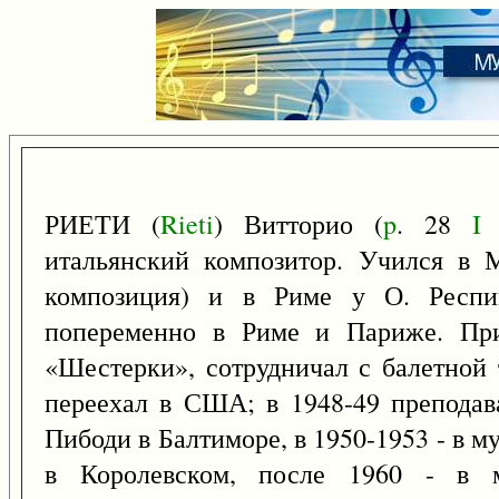
РИЕТИ (
Rieti
) Витторио (
p
. 28
I
1
итальянский композитор. Учился в 
композиция) и в Риме у О. Респи
попеременно в Риме и Париже. При
«Шестерки», сотрудничал с балетной 
переехал в США; в 1948-49 преподав
Пибоди в Балтиморе, в 1950-1953 - в му
в Королевском, после 1960 - в м