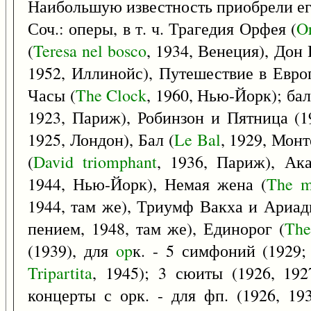
Наибольшую известность приобрели ег
Соч.: оперы, в т. ч. Трагедия Орфея (
O
(
Teresa
nel
bosco
, 1934, Венеция), До
1952, Иллинойс), Путешествие в Евро
Часы (
The
Clock
, 1960, Нью-Йорк); бал
1923, Париж), Робинзон и Пятница (19
1925, Лондон), Бал (
Le
Bal
, 1929, Мон
(
David
triomphant
, 1936, Париж), Ак
1944, Нью-Йорк), Немая жена (
The
m
1944, там же), Триумф Вакха и Ариад
пением, 1948, там же), Единорог (
The
(1939), для
op
к. - 5 симфоний (1929;
Tripartita
, 1945); 3 сюиты (1926, 192
концерты с орк. - для фп. (1926, 193