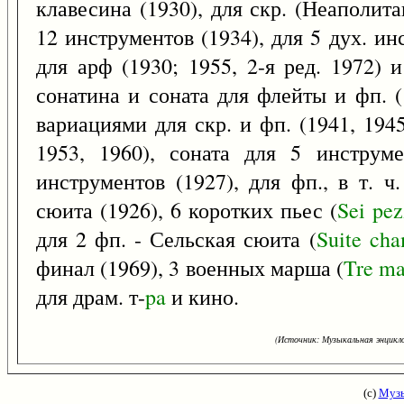
клавесина (1930), для скр. (Неаполита
12 инструментов (1934), для 5 дух. ин
для арф (1930; 1955, 2-я ред. 1972) 
сонатина и соната для флейты и фп. (
вариациями для скр. и фп. (1941, 1945)
1953, 1960), соната для 5 инструм
инструментов (1927), для фп., в т. ч.
сюита (1926), 6 коротких пьес (
Sei
pez
для 2 фп. - Сельская сюита (
Suite
cha
финал (1969), 3 военных марша (
Tre
ma
для драм. т-
pa
и кино.
(Источник: Музыкальная энцикло
(с)
Музы